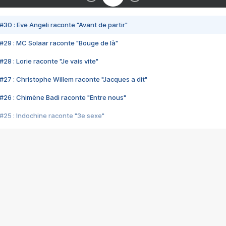
#30 : Eve Angeli raconte "Avant de partir"
#29 : MC Solaar raconte "Bouge de là"
28 : Lorie raconte "Je vais vite"
#27 : Christophe Willem raconte "Jacques a dit"
#26 : Chimène Badi raconte "Entre nous"
#25 : Indochine raconte "3e sexe"
#24 : Zaho raconte "C'est chelou"
#23 : Patrick Bruel raconte "Au café des délices"
#22 : Kyo raconte "Le chemin"
#21 : Nolwenn Leroy raconte "Cassé"
#20 : Patrick Hernandez raconte "Born to be alive"
#19 : Lorie raconte "Près de moi"