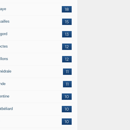
aye
18
ailles
15
igord
13
ectes
12
llons
12
hédrale
11
ande
11
entine
10
tbéliard
10
l
10