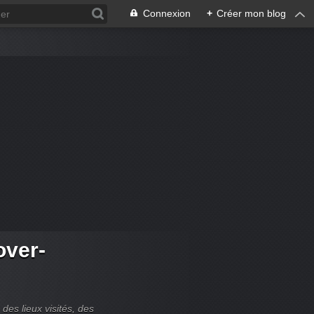
Connexion
+
Créer mon blog
over-
es lieux visités, des