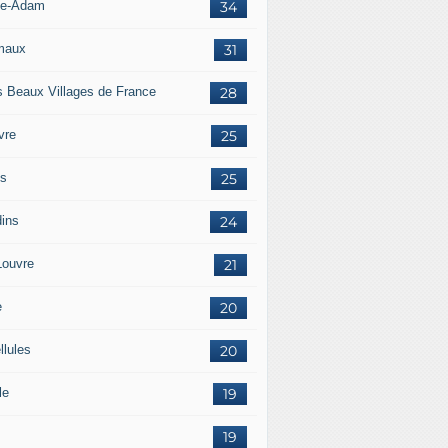
sle-Adam
34
maux
31
s Beaux Villages de France
28
vre
25
is
25
dins
24
Louvre
21
e
20
llules
20
le
19
19