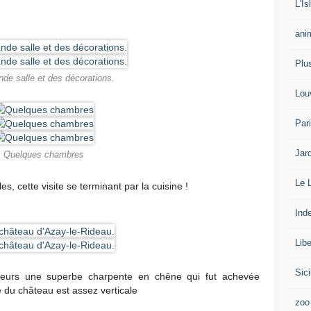
L'I
ani
Plu
nde salle et des décorations.
Lou
Par
Jar
Quelques chambres
Le 
es, cette visite se terminant par la cuisine !
Ind
Libe
Sici
ieurs une superbe charpente en chêne qui fut achevée
e du château est assez verticale
zoo