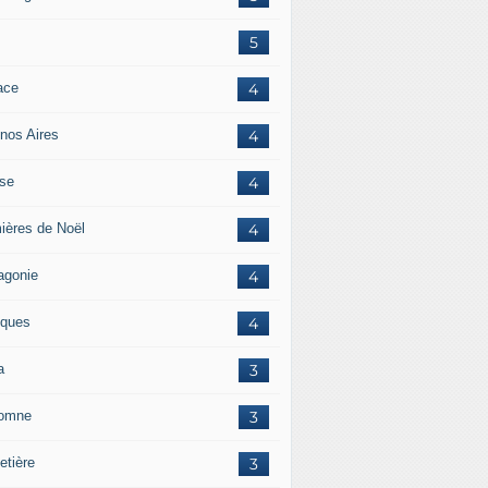
5
ace
4
nos Aires
4
ise
4
ières de Noël
4
agonie
4
ques
4
a
3
omne
3
etière
3