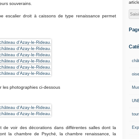
articl
eurs souverains.
be escalier droit à caissons de type renaissance permet
Pag
Caté
châ
ois
ur les photographies ci-dessous
Mu
UN
tou
Exp
et de voir des décorations dans différentes salles dont la
dont la chambre de Psyché, la chambre renaissance, la