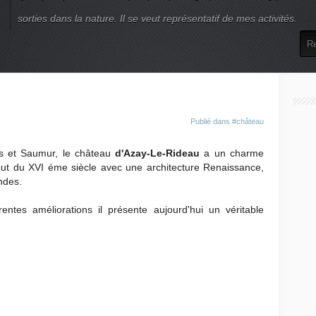
sorties dans la nature. Il se veut représentatif de mes activités.
Publié dans
#château
rs et Saumur, le château
d'Azay-Le-Rideau
a un charme
début du XVI éme siècle avec une architecture Renaissance,
ndes.
entes améliorations il présente aujourd'hui un véritable