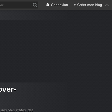
Connexion
+
Créer mon blog
over-
es lieux visités, des