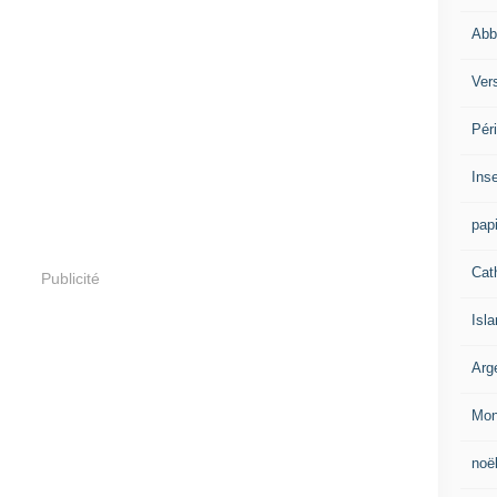
Abb
Vers
Pér
Ins
papi
Cat
Publicité
Isl
Arg
Mon
noë