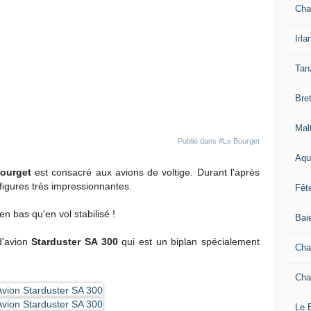
Cha
Irla
Tan
Bre
Mal
Publié dans
#Le Bourget
Aqu
ourget
est consacré aux avions de voltige. Durant l'après
 figures très impressionnantes.
Fêt
n bas qu'en vol stabilisé !
Bai
d'avion
Starduster SA 300
qui est un biplan spécialement
Cha
Chan
Le 