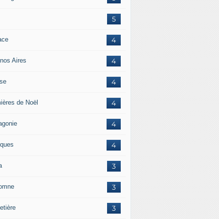
5
ace
4
nos Aires
4
ise
4
ières de Noël
4
agonie
4
ques
4
a
3
omne
3
etière
3