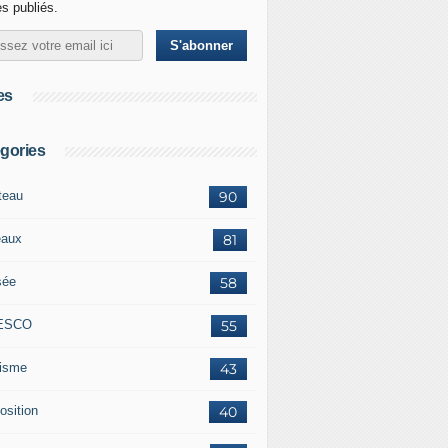
es publiés.
es
gories
teau
90
eaux
81
sée
58
ESCO
55
risme
43
osition
40