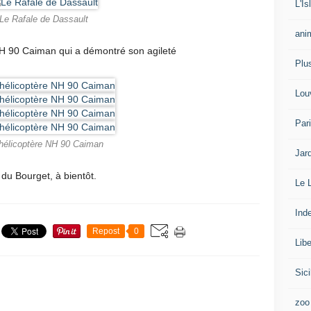
L'I
Le Rafale de Dassault
ani
 NH 90 Caiman qui a démontré son agileté
Plu
Lou
Par
hélicoptère NH 90 Caiman
Jar
 du Bourget, à bientôt.
Le 
Ind
Repost
0
Libe
Sici
zoo