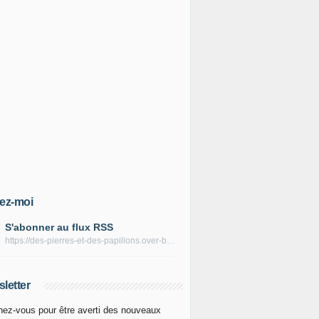
ez-moi
S'abonner au flux RSS
https://des-pierres-et-des-papillons.over-blog.com/rss
letter
ez-vous pour être averti des nouveaux