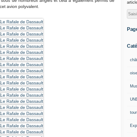
le sous de nombreux angles et cela a également permis de
articl
cet avion polyvalent.
Pag
Caté
châ
ois
Mu
UN
tou
Exp