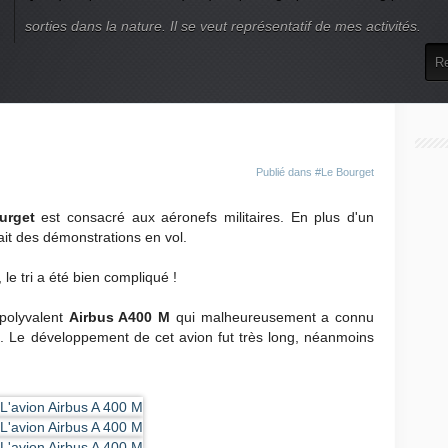
sorties dans la nature. Il se veut représentatif de mes activités.
Publié dans
#Le Bourget
urget
est consacré aux aéronefs militaires. En plus d'un
fait des démonstrations en vol.
le tri a été bien compliqué !
polyvalent
Airbus A400 M
qui malheureusement a connu
. Le développement de cet avion fut très long, néanmoins