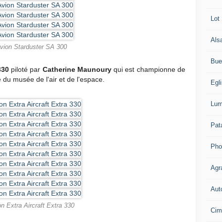
Lot
Als
vion Starduster SA 300
Bue
330
piloté par
Catherine Maunoury
qui est championne de
e du musée de l'air et de l'espace.
Egl
Lum
Pat
Pho
Agr
Aut
n Extra Aircraft Extra 330
Cim