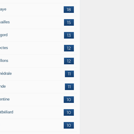
aye
18
ailles
15
igord
13
ectes
12
llons
12
hédrale
11
ande
11
entine
10
tbéliard
10
l
10