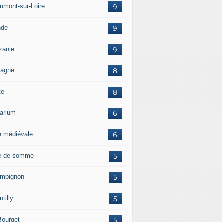
umont-sur-Loire
9
nde
9
zanie
9
tagne
8
te
8
arium
6
e médiévale
6
e de somme
5
mpignon
5
tilly
5
Bourget
5